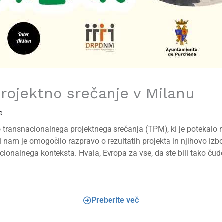
rojektno srečanje v Milanu
e
ransnacionalnega projektnega srečanja (TPM), ki je potekalo maj
i nam je omogočilo razpravo o rezultatih projekta in njihovo izbo
onalnega konteksta. Hvala, Evropa za vse, da ste bili tako čudo
Preberite več